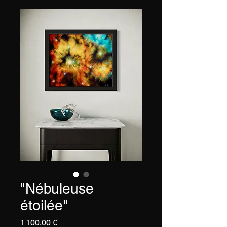
"Nébuleuse
étoilée"
Prix
1 100,00 €