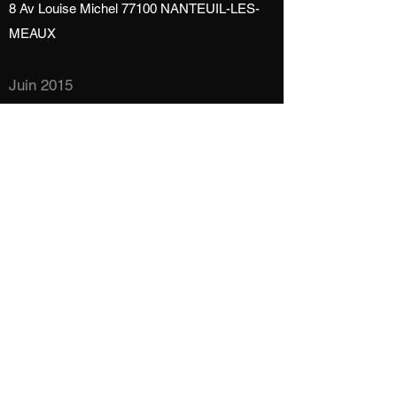
8 Av Louise Michel 77100 NANTEUIL-LES-
MEAUX
Juin 2015
Obtention du Titre professionnel de Niveau V
dans le domaine NSF 233 v (Réalisation de
décors d'intérieur, finitions à caractère
artistique).
Formation à l'INFA CREAR de Villepinte
Février 2014
Stage d'un mois en tant que Peintre en décors
chez DISNEYLAND PARIS :
Réalisation de différentes patines et glacis sur
de nouveaux décors ("Hakuna Matata" et