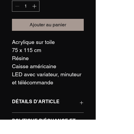
Ajouter au panier
Acrylique sur toile
75 x 115 cm
Résine
Caisse américaine
LED avec variateur, minuteur 
et télécommande
DÉTAILS D'ARTICLE
Détails d'article. Saisissez ici les 
POLITIQUE D'ÉCHANGE ET
caractéristiques de l'article : taille, 
DE REMBOURSEMENT
matière et autres détails utiles. Cet 